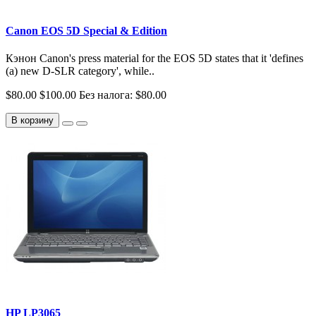
Canon EOS 5D Special & Edition
Кэнон Canon's press material for the EOS 5D states that it 'defines
(a) new D-SLR category', while..
$80.00
$100.00
Без налога: $80.00
В корзину
HP LP3065