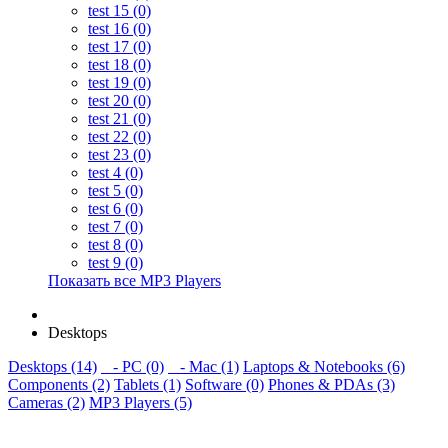
test 15 (0)
test 16 (0)
test 17 (0)
test 18 (0)
test 19 (0)
test 20 (0)
test 21 (0)
test 22 (0)
test 23 (0)
test 4 (0)
test 5 (0)
test 6 (0)
test 7 (0)
test 8 (0)
test 9 (0)
Показать все MP3 Players
Desktops
Desktops (14)
- PC (0)
- Mac (1)
Laptops & Notebooks (6)
Components (2)
Tablets (1)
Software (0)
Phones & PDAs (3)
Cameras (2)
MP3 Players (5)