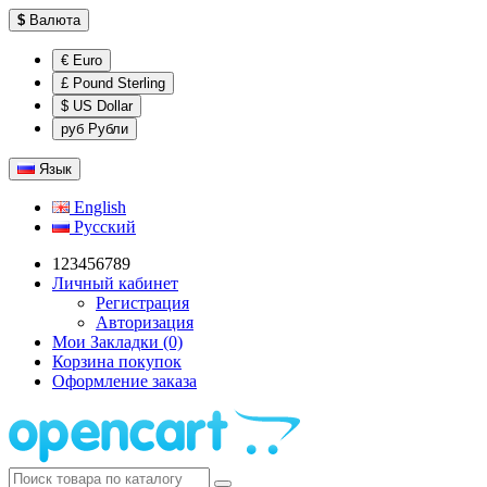
$
Валюта
€ Euro
£ Pound Sterling
$ US Dollar
руб Рубли
Язык
English
Русский
123456789
Личный кабинет
Регистрация
Авторизация
Мои Закладки (0)
Корзина покупок
Оформление заказа